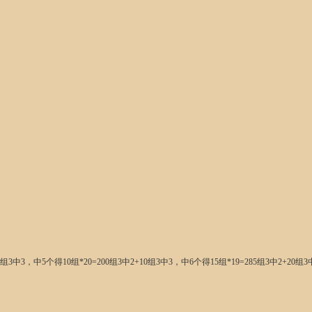
组3中3，中5个得10组*20=200组3中2+10组3中3，中6个得15组*19=285组3中2+20组3