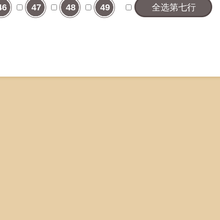
46
47
48
49
全选第七行