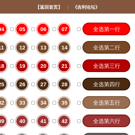
【返回首页】
《吉利论坛》
04
05
06
07
全选第一行
11
12
13
14
全选第二行
18
19
20
21
全选第三行
25
26
27
28
全选第四行
32
33
34
35
全选第五行
39
40
41
42
全选第六行