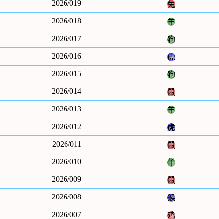
2026/019
兔
2026/018
羊
2026/017
狗
2026/016
虎
2026/015
狗
2026/014
鼠
2026/013
羊
2026/012
虎
2026/011
鼠
2026/010
羊
2026/009
鼠
2026/008
猴
2026/007
鸡