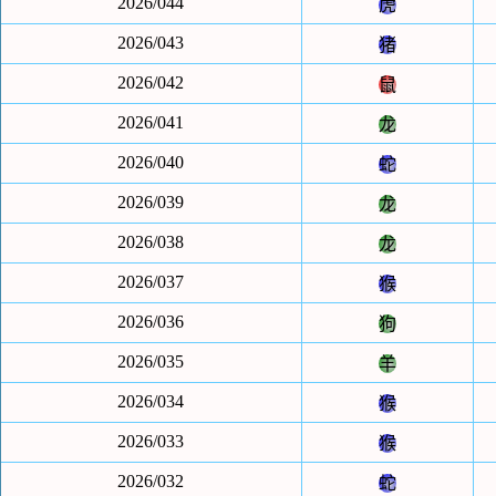
2026/044
虎
2026/043
猪
2026/042
鼠
2026/041
龙
2026/040
蛇
2026/039
龙
2026/038
龙
2026/037
猴
2026/036
狗
2026/035
羊
2026/034
猴
2026/033
猴
2026/032
蛇