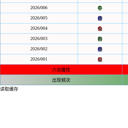
2026/006
牛
2026/005
猪
2026/004
兔
2026/003
狗
2026/002
猪
2026/001
鼠
六合属性
出现频次
读取缓存