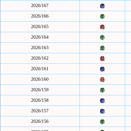
2026/167
虎
2026/166
羊
2026/165
鸡
2026/164
牛
2026/163
龙
2026/162
鼠
2026/161
猴
2026/160
马
2026/159
羊
2026/158
蛇
2026/157
蛇
2026/156
羊