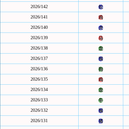
2026/142
蛇
2026/141
鸡
2026/140
虎
2026/139
马
2026/138
龙
2026/137
猴
2026/136
狗
2026/135
鸡
2026/134
龙
2026/133
牛
2026/132
猴
2026/131
猪