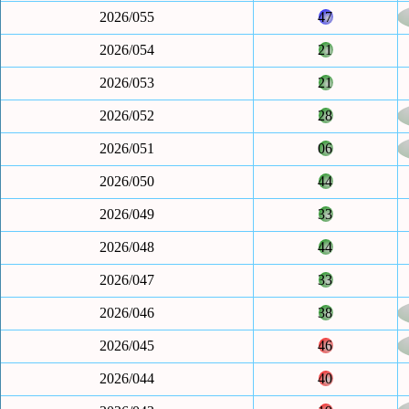
2026/055
47
2026/054
21
2026/053
21
2026/052
28
2026/051
06
2026/050
44
2026/049
33
2026/048
44
2026/047
33
2026/046
38
2026/045
46
2026/044
40