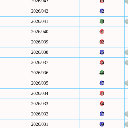
2026/043
19
2026/042
42
2026/041
38
2026/040
01
2026/039
02
2026/038
26
2026/037
46
2026/036
44
2026/035
47
2026/034
34
2026/033
34
2026/032
37
2026/031
09