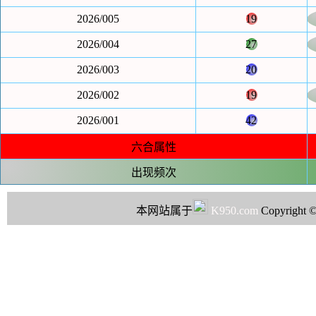
2026/005
19
2026/004
27
2026/003
20
2026/002
19
2026/001
42
六合属性
出现频次
本网站属于
K950.com
Copyright