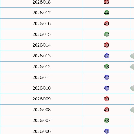
2026/018
23
2026/017
44
2026/016
40
2026/015
32
2026/014
30
2026/013
47
2026/012
28
2026/011
42
2026/010
47
2026/009
30
2026/008
46
2026/007
33
2026/006
41