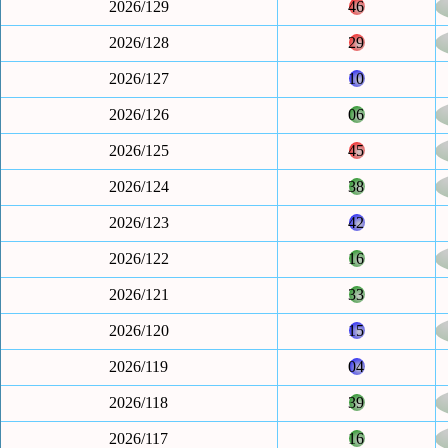
2026/129
46
2026/128
29
2026/127
10
2026/126
06
2026/125
45
2026/124
38
2026/123
42
2026/122
16
2026/121
33
2026/120
15
2026/119
04
2026/118
39
2026/117
16