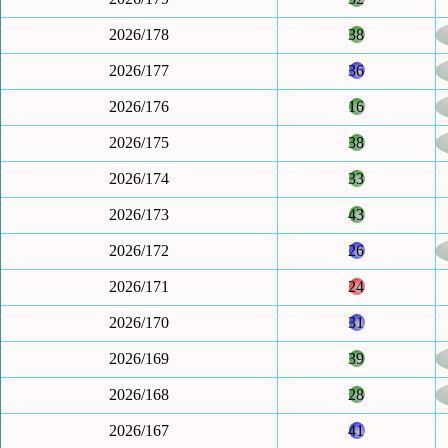
2026/178
38
2026/177
36
2026/176
16
2026/175
38
2026/174
33
2026/173
43
2026/172
26
2026/171
24
2026/170
31
2026/169
39
2026/168
28
2026/167
41