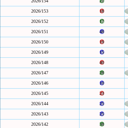
2026/154
21
2026/153
18
2026/152
17
2026/151
48
2026/150
19
2026/149
15
2026/148
40
2026/147
28
2026/146
10
2026/145
23
2026/144
25
2026/143
25
2026/142
38