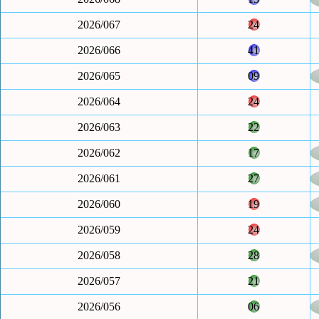
2026/067
24
2026/066
41
2026/065
09
2026/064
24
2026/063
22
2026/062
17
2026/061
27
2026/060
19
2026/059
24
2026/058
28
2026/057
21
2026/056
06