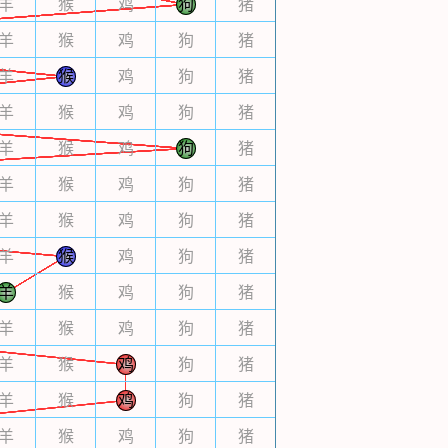
羊
猴
鸡
狗
猪
羊
猴
鸡
狗
猪
羊
猴
鸡
狗
猪
羊
猴
鸡
狗
猪
羊
猴
鸡
狗
猪
羊
猴
鸡
狗
猪
羊
猴
鸡
狗
猪
羊
猴
鸡
狗
猪
羊
猴
鸡
狗
猪
羊
猴
鸡
狗
猪
羊
猴
鸡
狗
猪
羊
猴
鸡
狗
猪
羊
猴
鸡
狗
猪