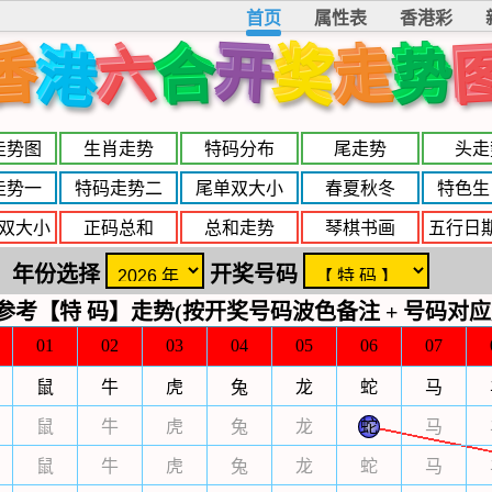
首页
属性表
香港彩
开
奖
香
六
走
合
势
港
走势图
生肖走势
特码分布
尾走势
头走
走势一
特码走势二
尾单双大小
春夏秋冬
特色生
双大小
正码总和
总和走势
琴棋书画
五行日
年份选择
开奖号码
参考【特 码】走势(按开奖号码波色备注 + 号码对应
01
02
03
04
05
06
07
鼠
牛
虎
兔
龙
蛇
马
鼠
牛
虎
兔
龙
蛇
马
鼠
牛
虎
兔
龙
蛇
马