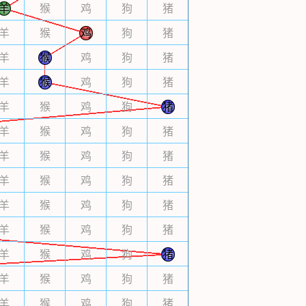
羊
猴
鸡
狗
猪
羊
猴
鸡
狗
猪
羊
猴
鸡
狗
猪
羊
猴
鸡
狗
猪
羊
猴
鸡
狗
猪
羊
猴
鸡
狗
猪
羊
猴
鸡
狗
猪
羊
猴
鸡
狗
猪
羊
猴
鸡
狗
猪
羊
猴
鸡
狗
猪
羊
猴
鸡
狗
猪
羊
猴
鸡
狗
猪
羊
猴
鸡
狗
猪