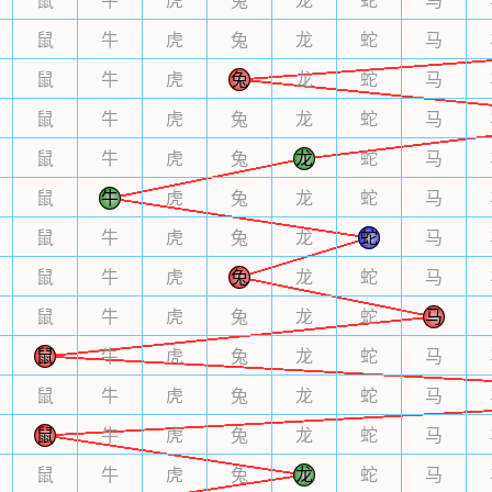
鼠
牛
虎
兔
龙
蛇
马
鼠
牛
虎
兔
龙
蛇
马
鼠
牛
虎
兔
龙
蛇
马
鼠
牛
虎
兔
龙
蛇
马
鼠
牛
虎
兔
龙
蛇
马
鼠
牛
虎
兔
龙
蛇
马
鼠
牛
虎
兔
龙
蛇
马
鼠
牛
虎
兔
龙
蛇
马
鼠
牛
虎
兔
龙
蛇
马
鼠
牛
虎
兔
龙
蛇
马
鼠
牛
虎
兔
龙
蛇
马
鼠
牛
虎
兔
龙
蛇
马
鼠
牛
虎
兔
龙
蛇
马