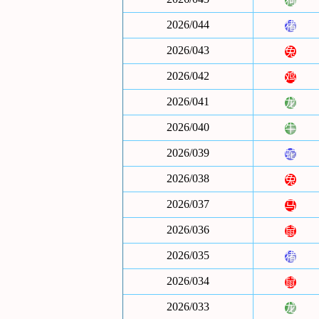
狗
2026/044
猪
2026/043
兔
2026/042
鸡
2026/041
龙
2026/040
牛
2026/039
蛇
2026/038
兔
2026/037
马
2026/036
鼠
2026/035
猪
2026/034
鼠
2026/033
龙