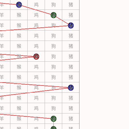
羊
猴
鸡
狗
猪
羊
猴
鸡
狗
猪
羊
猴
鸡
狗
猪
羊
猴
鸡
狗
猪
羊
猴
鸡
狗
猪
羊
猴
鸡
狗
猪
羊
猴
鸡
狗
猪
羊
猴
鸡
狗
猪
羊
猴
鸡
狗
猪
羊
猴
鸡
狗
猪
羊
猴
鸡
狗
猪
羊
猴
鸡
狗
猪