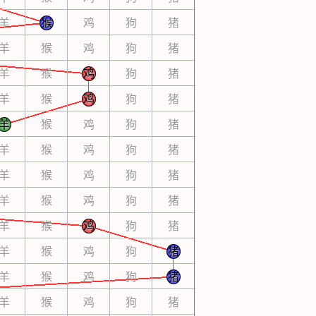
羊
猴
鸡
狗
猪
羊
猴
鸡
狗
猪
羊
猴
鸡
狗
猪
羊
猴
鸡
狗
猪
羊
猴
鸡
狗
猪
羊
猴
鸡
狗
猪
羊
猴
鸡
狗
猪
羊
猴
鸡
狗
猪
羊
猴
鸡
狗
猪
羊
猴
鸡
狗
猪
羊
猴
鸡
狗
猪
羊
猴
鸡
狗
猪