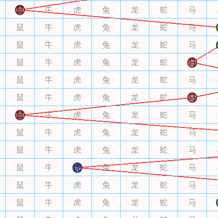
鼠
牛
虎
兔
龙
蛇
马
鼠
牛
虎
兔
龙
蛇
马
鼠
牛
虎
兔
龙
蛇
马
鼠
牛
虎
兔
龙
蛇
马
鼠
牛
虎
兔
龙
蛇
马
鼠
牛
虎
兔
龙
蛇
马
鼠
牛
虎
兔
龙
蛇
马
鼠
牛
虎
兔
龙
蛇
马
鼠
牛
虎
兔
龙
蛇
马
鼠
牛
虎
兔
龙
蛇
马
鼠
牛
虎
兔
龙
蛇
马
鼠
牛
虎
兔
龙
蛇
马