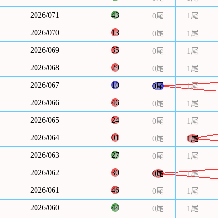
2026/071
43
0尾
1尾
2026/070
13
0尾
1尾
2026/069
35
0尾
1尾
2026/068
29
0尾
1尾
2026/067
10
0尾
1尾
2026/066
46
0尾
1尾
2026/065
24
0尾
1尾
2026/064
01
0尾
1尾
2026/063
27
0尾
1尾
2026/062
30
0尾
1尾
2026/061
46
0尾
1尾
2026/060
44
0尾
1尾