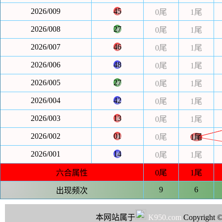
2026/009
45
0尾
1尾
2026/008
27
0尾
1尾
2026/007
46
0尾
1尾
2026/006
48
0尾
1尾
2026/005
27
0尾
1尾
2026/004
42
0尾
1尾
2026/003
13
0尾
1尾
2026/002
01
0尾
1尾
2026/001
14
0尾
1尾
六合属性
0尾
1尾
9
6
出现频次
本网站属于
K950.com
Copyright