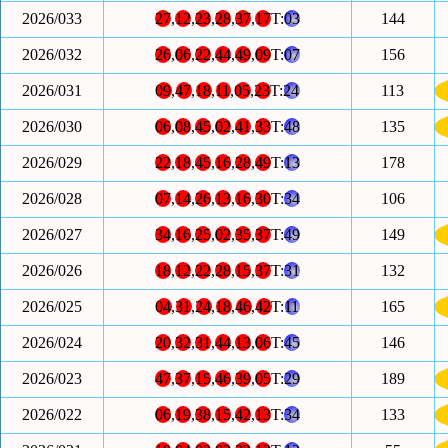
2026/033
27
,
12
,
23
,
28
,
37
,
17
T:
03
144
2026/032
26
,
06
,
22
,
44
,
49
,
09
T:
07
156
2026/031
09
,
47
,
18
,
11
,
05
,
23
T:
24
113
2026/030
06
,
08
,
45
,
02
,
41
,
33
T:
48
135
2026/029
22
,
18
,
45
,
16
,
28
,
49
T:
13
178
2026/028
07
,
14
,
26
,
13
,
16
,
30
T:
34
106
2026/027
34
,
16
,
25
,
02
,
35
,
37
T:
49
149
2026/026
18
,
12
,
22
,
28
,
15
,
37
T:
31
132
2026/025
04
,
31
,
24
,
18
,
46
,
42
T:
11
165
2026/024
20
,
32
,
31
,
44
,
13
,
06
T:
45
146
2026/023
47
,
37
,
15
,
46
,
39
,
05
T:
29
189
2026/022
06
,
19
,
38
,
15
,
42
,
13
T:
34
133