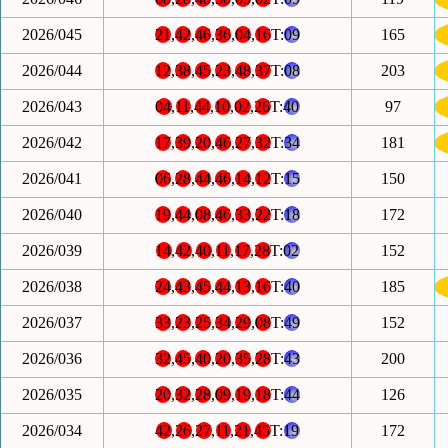
2026/045
21
,
42
,
46
,
36
,
04
,
16
T:
09
165
2026/044
12
,
38
,
45
,
23
,
48
,
37
T:
08
203
2026/043
04
,
11
,
44
,
10
,
02
,
26
T:
40
97
2026/042
17
,
39
,
20
,
46
,
27
,
32
T:
34
181
2026/041
06
,
28
,
44
,
46
,
14
,
12
T:
15
150
2026/040
19
,
44
,
08
,
46
,
33
,
22
T:
18
172
2026/039
14
,
42
,
40
,
11
,
17
,
28
T:
02
152
2026/038
24
,
43
,
45
,
44
,
13
,
16
T:
40
185
2026/037
33
,
23
,
25
,
34
,
29
,
08
T:
49
152
2026/036
32
,
45
,
40
,
20
,
35
,
28
T:
43
200
2026/035
20
,
32
,
28
,
09
,
19
,
18
T:
44
126
2026/034
42
,
26
,
27
,
11
,
21
,
45
T:
19
172