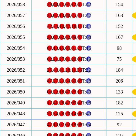
2026/058
39
,
40
,
21
,
01
,
12
,
41
T:
42
154
2026/057
35
,
07
,
13
,
40
,
25
,
43
T:
47
163
2026/056
32
,
34
,
10
,
47
,
18
,
11
T:
33
152
2026/055
20
,
07
,
02
,
42
,
49
,
47
T:
08
167
2026/054
07
,
13
,
15
,
05
,
31
,
27
T:
16
98
2026/053
02
,
21
,
27
,
01
,
20
,
04
T:
19
75
2026/052
25
,
43
,
41
,
28
,
11
,
36
T:
22
184
2026/051
47
,
27
,
23
,
34
,
30
,
45
T:
28
206
2026/050
04
,
22
,
16
,
47
,
25
,
19
T:
40
133
2026/049
17
,
41
,
26
,
47
,
09
,
42
T:
08
182
2026/048
23
,
34
,
28
,
20
,
14
,
06
T:
49
125
2026/047
47
,
10
,
07
,
02
,
18
,
08
T:
04
92
2026/046
08
,
28
,
48
,
30
,
03
,
02
T:
09
119