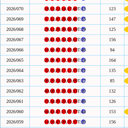
2026/070
18
,
12
,
22
,
14
,
17
,
40
T:
13
123
2026/069
37
,
32
,
07
,
26
,
05
,
40
T:
35
147
2026/068
28
,
12
,
20
,
30
,
16
,
19
T:
29
125
2026/067
39
,
41
,
15
,
34
,
25
,
02
T:
10
156
2026/066
16
,
10
,
07
,
41
,
15
,
05
T:
46
94
2026/065
26
,
20
,
47
,
31
,
34
,
06
T:
24
164
2026/064
32
,
10
,
29
,
17
,
12
,
35
T:
01
135
2026/063
06
,
29
,
28
,
10
,
03
,
09
T:
27
85
2026/062
40
,
08
,
11
,
26
,
14
,
33
T:
30
132
2026/061
19
,
34
,
05
,
20
,
12
,
36
T:
46
126
2026/060
04
,
43
,
47
,
15
,
07
,
37
T:
44
153
2026/059
14
,
16
,
45
,
09
,
35
,
37
T:
20
156