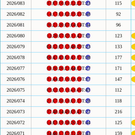
2026/083
37
,
07
,
16
,
01
,
32
,
22
T:
23
115
2026/082
14
,
17
,
01
,
02
,
35
,
23
T:
48
92
2026/081
30
,
21
,
20
,
07
,
04
,
14
T:
34
96
2026/080
12
,
26
,
07
,
05
,
31
,
42
T:
11
123
2026/079
04
,
32
,
07
,
15
,
46
,
29
T:
23
133
2026/078
06
,
47
,
45
,
01
,
41
,
37
T:
08
177
2026/077
18
,
30
,
26
,
21
,
44
,
32
T:
27
171
2026/076
31
,
44
,
27
,
10
,
16
,
19
T:
17
147
2026/075
05
,
02
,
07
,
11
,
41
,
46
T:
43
112
2026/074
21
,
07
,
38
,
18
,
01
,
33
T:
28
118
2026/073
37
,
48
,
34
,
49
,
05
,
43
T:
27
216
2026/072
14
,
03
,
19
,
38
,
20
,
31
T:
44
125
2026/071
34
,
46
,
17
,
05
,
31
,
26
T:
43
159