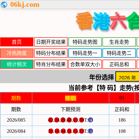
06kj.com
香
六
港
首页
日期开奖结果
特码走势图
生肖走势
冷热跨度
特码分布结果
特码走势一
特码走势二
统计频次
特肖分布结果
合数单双大小
正码总和
年份选择
当前参考【特 码】走势(按
01
期数
特 码
期数
下期预测
正码和
2026/085
42
,
24
,
29
,
48
,
13
,
30
T:
03
186
2026/084
31
,
16
,
04
,
11
,
13
,
33
T:
38
108