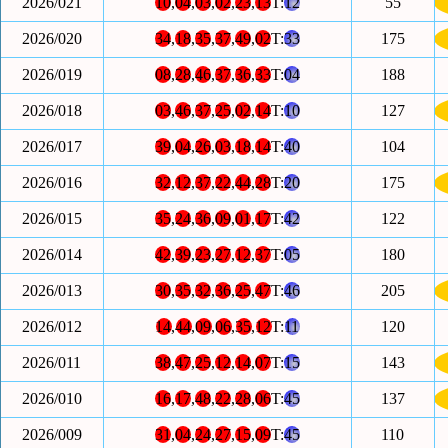
2026/021
10
,
04
,
03
,
02
,
23
,
13
T:
12
55
2026/020
34
,
18
,
35
,
37
,
49
,
02
T:
33
175
2026/019
08
,
28
,
46
,
37
,
36
,
33
T:
04
188
2026/018
03
,
46
,
37
,
25
,
02
,
14
T:
10
127
2026/017
39
,
04
,
26
,
03
,
18
,
14
T:
40
104
2026/016
32
,
12
,
37
,
22
,
44
,
28
T:
20
175
2026/015
35
,
24
,
36
,
09
,
01
,
17
T:
42
122
2026/014
42
,
39
,
23
,
27
,
12
,
37
T:
05
180
2026/013
30
,
35
,
32
,
36
,
25
,
47
T:
46
205
2026/012
14
,
44
,
09
,
06
,
35
,
12
T:
11
120
2026/011
38
,
47
,
25
,
12
,
14
,
07
T:
15
143
2026/010
16
,
17
,
48
,
22
,
28
,
06
T:
45
137
2026/009
31
,
04
,
24
,
27
,
15
,
09
T:
45
110