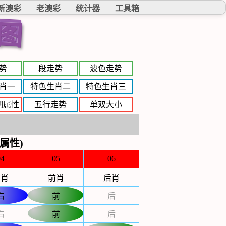
新澳彩
老澳彩
统计器
工具箱
图
势
段走势
波色走势
肖一
特色生肖二
特色生肖三
期属性
五行走势
单双大小
属性)
04
05
06
右肖
前肖
后肖
右
前
后
右
前
后