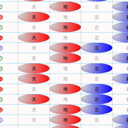
狗
天
地
左
兔
天
地
左
羊
天
地
左
马
天
地
左
蛇
天
地
左
羊
天
地
左
牛
天
地
左
马
天
地
左
鼠
天
地
左
牛
天
地
左
鼠
天
地
左
虎
天
地
左