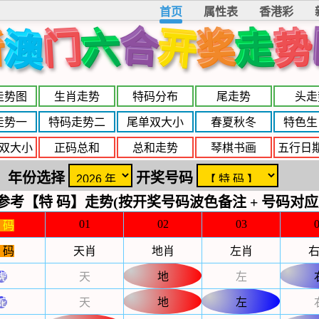
首页
属性表
香港彩
合
开
新
门
奖
势
六
走
澳
走势图
生肖走势
特码分布
尾走势
头走
走势一
特码走势二
尾单双大小
春夏秋冬
特色生
双大小
正码总和
总和走势
琴棋书画
五行日
年份选择
开奖号码
参考【特 码】走势(按开奖号码波色备注 + 号码对应
01
02
03
 码
 码
天肖
地肖
左肖
虎
天
地
左
蛇
天
地
左