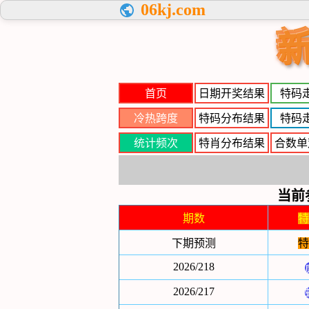
06kj.com
首页
日期开奖结果
特码
冷热跨度
特码分布结果
特码
统计频次
特肖分布结果
合数单
当前
期数
特
下期预测
特
2026/218
2026/217