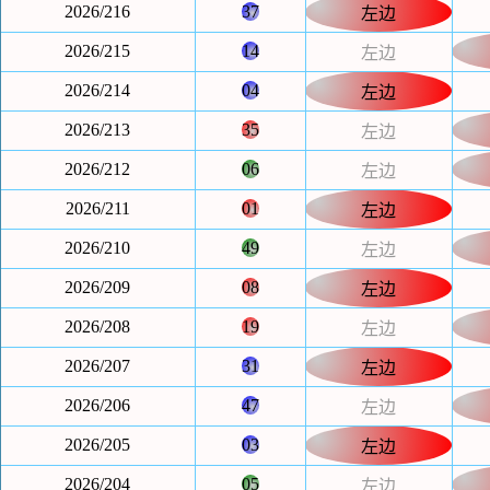
2026/216
37
左边
2026/215
14
左边
2026/214
04
左边
2026/213
35
左边
2026/212
06
左边
2026/211
01
左边
2026/210
49
左边
2026/209
08
左边
2026/208
19
左边
2026/207
31
左边
2026/206
47
左边
2026/205
03
左边
2026/204
05
左边