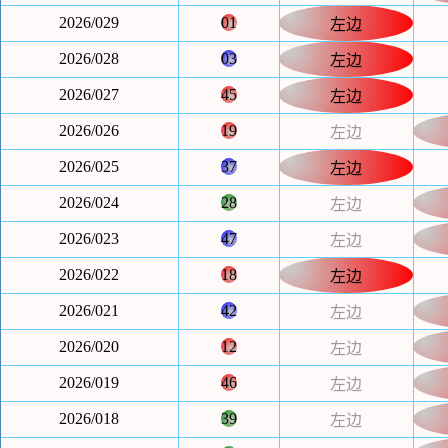
2026/029
01
左边
2026/028
03
左边
2026/027
45
左边
2026/026
19
左边
2026/025
37
左边
2026/024
28
左边
2026/023
47
左边
2026/022
18
左边
2026/021
42
左边
2026/020
12
左边
2026/019
46
左边
2026/018
39
左边