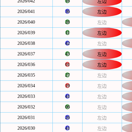
2026/042
16
左边
2026/041
36
左边
2026/040
28
左边
2026/039
11
左边
2026/038
42
左边
2026/037
43
左边
2026/036
01
左边
2026/035
27
左边
2026/034
19
左边
2026/033
41
左边
2026/032
06
左边
2026/031
26
左边
2026/030
41
左边