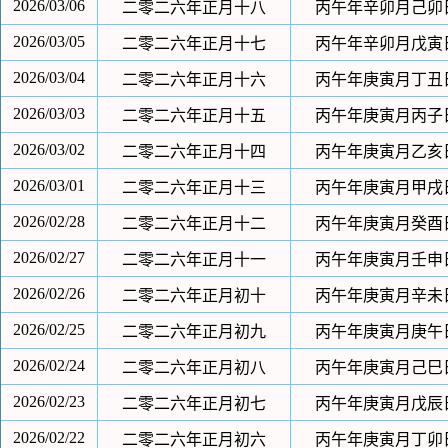
2026/03/06
二零二六年正月十八
丙午年辛卯月己卯
2026/03/05
二零二六年正月十七
丙午年辛卯月戊寅
2026/03/04
二零二六年正月十六
丙午年庚寅月丁丑
2026/03/03
二零二六年正月十五
丙午年庚寅月丙子
2026/03/02
二零二六年正月十四
丙午年庚寅月乙亥
2026/03/01
二零二六年正月十三
丙午年庚寅月甲戌
2026/02/28
二零二六年正月十二
丙午年庚寅月癸酉
2026/02/27
二零二六年正月十一
丙午年庚寅月壬申
2026/02/26
二零二六年正月初十
丙午年庚寅月辛未
2026/02/25
二零二六年正月初九
丙午年庚寅月庚午
2026/02/24
二零二六年正月初八
丙午年庚寅月己巳
2026/02/23
二零二六年正月初七
丙午年庚寅月戊辰
2026/02/22
二零二六年正月初六
丙午年庚寅月丁卯