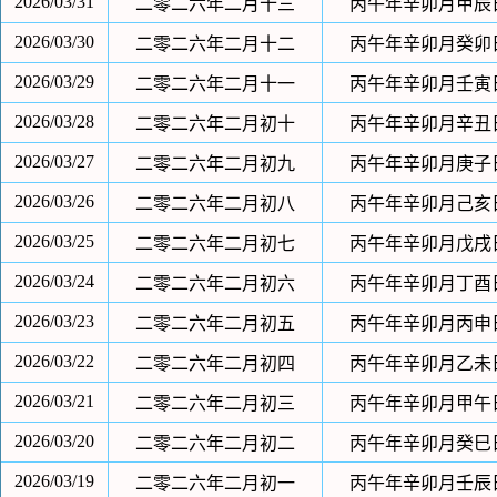
2026/03/31
二零二六年二月十三
丙午年辛卯月甲辰
2026/03/30
二零二六年二月十二
丙午年辛卯月癸卯
2026/03/29
二零二六年二月十一
丙午年辛卯月壬寅
2026/03/28
二零二六年二月初十
丙午年辛卯月辛丑
2026/03/27
二零二六年二月初九
丙午年辛卯月庚子
2026/03/26
二零二六年二月初八
丙午年辛卯月己亥
2026/03/25
二零二六年二月初七
丙午年辛卯月戊戌
2026/03/24
二零二六年二月初六
丙午年辛卯月丁酉
2026/03/23
二零二六年二月初五
丙午年辛卯月丙申
2026/03/22
二零二六年二月初四
丙午年辛卯月乙未
2026/03/21
二零二六年二月初三
丙午年辛卯月甲午
2026/03/20
二零二六年二月初二
丙午年辛卯月癸巳
2026/03/19
二零二六年二月初一
丙午年辛卯月壬辰