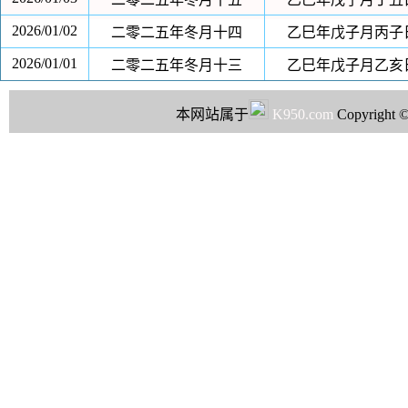
2026/01/02
二零二五年冬月十四
乙巳年戊子月丙子
2026/01/01
二零二五年冬月十三
乙巳年戊子月乙亥
本网站属于
K950.com
Copyright