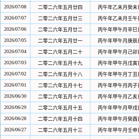
2026/07/08
二零二六年五月廿四
丙午年乙未月癸未
2026/07/07
二零二六年五月廿三
丙午年乙未月壬午
2026/07/06
二零二六年五月廿二
丙午年甲午月辛巳
2026/07/05
二零二六年五月廿一
丙午年甲午月庚辰
2026/07/04
二零二六年五月二十
丙午年甲午月己卯
2026/07/03
二零二六年五月十九
丙午年甲午月戊寅
2026/07/02
二零二六年五月十八
丙午年甲午月丁丑
2026/07/01
二零二六年五月十七
丙午年甲午月丙子
2026/06/30
二零二六年五月十六
丙午年甲午月乙亥
2026/06/29
二零二六年五月十五
丙午年甲午月甲戌
2026/06/28
二零二六年五月十四
丙午年甲午月癸酉
2026/06/27
二零二六年五月十三
丙午年甲午月壬申