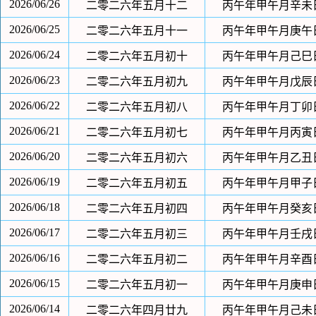
2026/06/26
二零二六年五月十二
丙午年甲午月辛未
2026/06/25
二零二六年五月十一
丙午年甲午月庚午
2026/06/24
二零二六年五月初十
丙午年甲午月己巳
2026/06/23
二零二六年五月初九
丙午年甲午月戊辰
2026/06/22
二零二六年五月初八
丙午年甲午月丁卯
2026/06/21
二零二六年五月初七
丙午年甲午月丙寅
2026/06/20
二零二六年五月初六
丙午年甲午月乙丑
2026/06/19
二零二六年五月初五
丙午年甲午月甲子
2026/06/18
二零二六年五月初四
丙午年甲午月癸亥
2026/06/17
二零二六年五月初三
丙午年甲午月壬戌
2026/06/16
二零二六年五月初二
丙午年甲午月辛酉
2026/06/15
二零二六年五月初一
丙午年甲午月庚申
2026/06/14
二零二六年四月廿九
丙午年甲午月己未