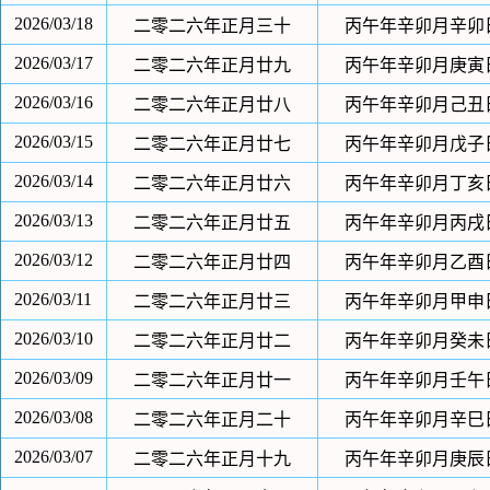
2026/03/18
二零二六年正月三十
丙午年辛卯月辛卯
2026/03/17
二零二六年正月廿九
丙午年辛卯月庚寅
2026/03/16
二零二六年正月廿八
丙午年辛卯月己丑
2026/03/15
二零二六年正月廿七
丙午年辛卯月戊子
2026/03/14
二零二六年正月廿六
丙午年辛卯月丁亥
2026/03/13
二零二六年正月廿五
丙午年辛卯月丙戌
2026/03/12
二零二六年正月廿四
丙午年辛卯月乙酉
2026/03/11
二零二六年正月廿三
丙午年辛卯月甲申
2026/03/10
二零二六年正月廿二
丙午年辛卯月癸未
2026/03/09
二零二六年正月廿一
丙午年辛卯月壬午
2026/03/08
二零二六年正月二十
丙午年辛卯月辛巳
2026/03/07
二零二六年正月十九
丙午年辛卯月庚辰