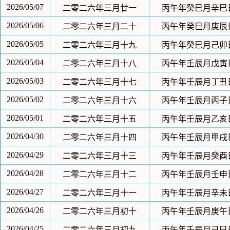
2026/05/07
二零二六年三月廿一
丙午年癸巳月辛巳
2026/05/06
二零二六年三月二十
丙午年癸巳月庚辰
2026/05/05
二零二六年三月十九
丙午年癸巳月己卯
2026/05/04
二零二六年三月十八
丙午年壬辰月戊寅
2026/05/03
二零二六年三月十七
丙午年壬辰月丁丑
2026/05/02
二零二六年三月十六
丙午年壬辰月丙子
2026/05/01
二零二六年三月十五
丙午年壬辰月乙亥
2026/04/30
二零二六年三月十四
丙午年壬辰月甲戌
2026/04/29
二零二六年三月十三
丙午年壬辰月癸酉
2026/04/28
二零二六年三月十二
丙午年壬辰月壬申
2026/04/27
二零二六年三月十一
丙午年壬辰月辛未
2026/04/26
二零二六年三月初十
丙午年壬辰月庚午
2026/04/25
二零二六年三月初九
丙午年壬辰月己巳