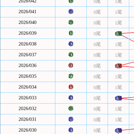
2026/042
16
0尾
1尾
2026/041
36
0尾
1尾
2026/040
28
0尾
1尾
2026/039
11
0尾
1尾
2026/038
42
0尾
1尾
2026/037
43
0尾
1尾
2026/036
01
0尾
1尾
2026/035
27
0尾
1尾
2026/034
19
0尾
1尾
2026/033
41
0尾
1尾
2026/032
06
0尾
1尾
2026/031
26
0尾
1尾
2026/030
41
0尾
1尾