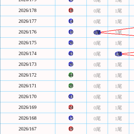
0尾
1尾
2026/178
18
0尾
1尾
2026/177
14
0尾
1尾
2026/176
10
0尾
1尾
2026/175
26
0尾
1尾
2026/174
41
0尾
1尾
2026/173
26
0尾
1尾
2026/172
44
0尾
1尾
2026/171
28
0尾
1尾
2026/170
03
0尾
1尾
2026/169
24
0尾
1尾
2026/168
15
0尾
1尾
2026/167
19
0尾
1尾