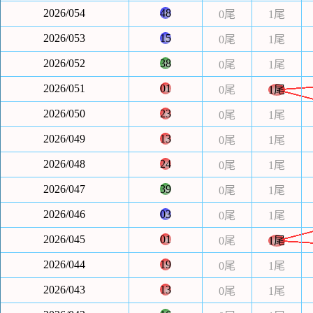
2026/054
48
0尾
1尾
2026/053
15
0尾
1尾
2026/052
38
0尾
1尾
2026/051
01
0尾
1尾
2026/050
23
0尾
1尾
2026/049
13
0尾
1尾
2026/048
24
0尾
1尾
2026/047
39
0尾
1尾
2026/046
03
0尾
1尾
2026/045
01
0尾
1尾
2026/044
19
0尾
1尾
2026/043
13
0尾
1尾