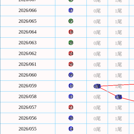
0尾
1尾
2026/066
37
0尾
1尾
2026/065
05
0尾
1尾
2026/064
18
0尾
1尾
2026/063
28
0尾
1尾
2026/062
24
0尾
1尾
2026/061
29
0尾
1尾
2026/060
09
0尾
1尾
2026/059
10
0尾
1尾
2026/058
31
0尾
1尾
2026/057
23
0尾
1尾
2026/056
48
0尾
1尾
2026/055
14
0尾
1尾