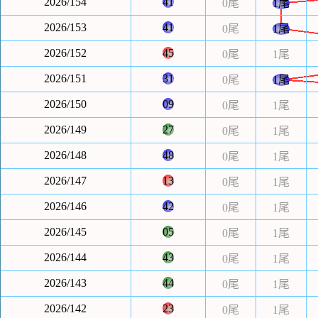
2026/154
41
0尾
1尾
2026/153
41
0尾
1尾
2026/152
45
0尾
1尾
2026/151
31
0尾
1尾
2026/150
09
0尾
1尾
2026/149
27
0尾
1尾
2026/148
48
0尾
1尾
2026/147
13
0尾
1尾
2026/146
42
0尾
1尾
2026/145
05
0尾
1尾
2026/144
43
0尾
1尾
2026/143
44
0尾
1尾
2026/142
23
0尾
1尾