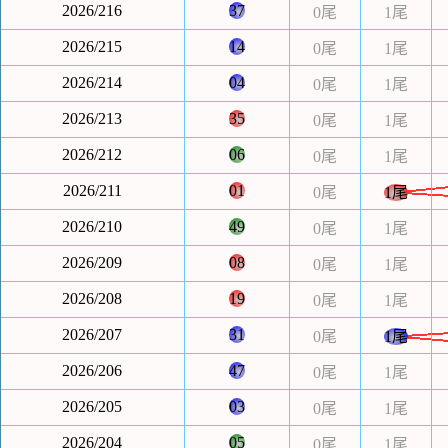
2026/216
37
0尾
1尾
2026/215
14
0尾
1尾
2026/214
04
0尾
1尾
2026/213
35
0尾
1尾
2026/212
06
0尾
1尾
2026/211
01
0尾
1尾
2026/210
49
0尾
1尾
2026/209
08
0尾
1尾
2026/208
19
0尾
1尾
2026/207
31
0尾
1尾
2026/206
47
0尾
1尾
2026/205
03
0尾
1尾
2026/204
05
0尾
1尾