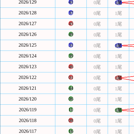
2026/129
41
0尾
1尾
2026/128
37
0尾
1尾
2026/127
45
0尾
1尾
2026/126
49
0尾
1尾
2026/125
31
0尾
1尾
2026/124
39
0尾
1尾
2026/123
46
0尾
1尾
2026/122
01
0尾
1尾
2026/121
44
0尾
1尾
2026/120
06
0尾
1尾
2026/119
11
0尾
1尾
2026/118
08
0尾
1尾
2026/117
16
0尾
1尾