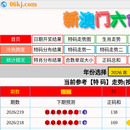
06kj.com
新
门
六
澳
首页
日期开奖结果
特码走势图
生肖走势
冷热跨度
特码分布结果
特码走势一
特码走势二
统计频次
特肖分布结果
合数单双大小
正码总和
年份选择
当前参考【特 码】走势(按
01
期数
特 码
期数
下期预测
正码和
2026/219
31
,
41
,
07
,
08
,
29
,
22
T:
43
138
2026/218
02
,
13
,
47
,
38
,
46
,
23
T:
17
169