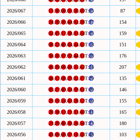
2026/067
15
,
30
,
06
,
01
,
26
,
09
T:
05
87
2026/066
24
,
20
,
36
,
44
,
02
,
28
T:
37
154
2026/065
02
,
45
,
17
,
38
,
33
,
24
T:
05
159
2026/064
08
,
23
,
40
,
44
,
34
,
02
T:
18
151
2026/063
36
,
26
,
37
,
02
,
44
,
31
T:
28
176
2026/062
46
,
29
,
06
,
49
,
35
,
42
T:
24
207
2026/061
46
,
17
,
08
,
25
,
02
,
37
T:
29
135
2026/060
05
,
27
,
40
,
34
,
39
,
01
T:
09
146
2026/059
29
,
19
,
24
,
43
,
28
,
12
T:
10
155
2026/058
20
,
38
,
13
,
21
,
33
,
40
T:
31
165
2026/057
21
,
29
,
40
,
30
,
26
,
34
T:
23
180
2026/056
45
,
09
,
06
,
07
,
10
,
26
T:
48
103