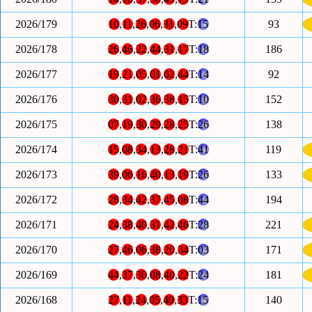
2026/179
10
,
11
,
26
,
06
,
31
,
09
T:
15
93
2026/178
26
,
46
,
22
,
44
,
31
,
17
T:
18
186
2026/177
19
,
21
,
05
,
01
,
02
,
44
T:
14
92
2026/176
30
,
31
,
02
,
36
,
38
,
15
T:
10
152
2026/175
07
,
19
,
30
,
29
,
28
,
25
T:
26
138
2026/174
15
,
08
,
34
,
13
,
28
,
21
T:
41
119
2026/173
39
,
06
,
16
,
40
,
13
,
19
T:
26
133
2026/172
28
,
34
,
42
,
37
,
45
,
08
T:
44
194
2026/171
24
,
38
,
40
,
31
,
42
,
46
T:
28
221
2026/170
27
,
46
,
06
,
38
,
20
,
34
T:
03
171
2026/169
44
,
37
,
30
,
08
,
40
,
22
T:
24
181
2026/168
27
,
11
,
24
,
05
,
40
,
33
T:
15
140