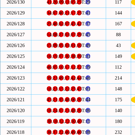
2026/130
41
,
26
,
09
,
11
,
05
,
25
T:
29
117
2026/129
34
,
07
,
40
,
21
,
17
,
25
T:
41
144
2026/128
25
,
46
,
02
,
07
,
45
,
42
T:
37
167
2026/127
14
,
08
,
27
,
03
,
07
,
29
T:
45
88
2026/126
15
,
09
,
05
,
03
,
01
,
10
T:
49
43
2026/125
16
,
19
,
07
,
30
,
38
,
39
T:
31
149
2026/124
46
,
05
,
10
,
17
,
12
,
22
T:
39
112
2026/123
39
,
23
,
49
,
17
,
42
,
44
T:
46
214
2026/122
18
,
23
,
15
,
22
,
25
,
45
T:
01
148
2026/121
45
,
21
,
35
,
48
,
06
,
20
T:
44
175
2026/120
18
,
24
,
07
,
23
,
48
,
20
T:
06
140
2026/119
38
,
18
,
32
,
22
,
30
,
40
T:
11
180
2026/118
38
,
37
,
22
,
46
,
49
,
40
T:
08
232