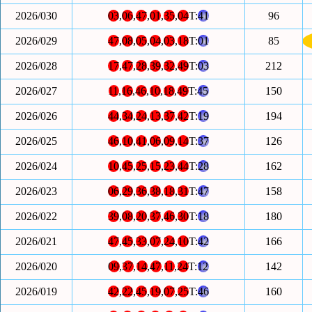
2026/030
03
,
06
,
47
,
01
,
35
,
04
T:
41
96
2026/029
47
,
08
,
05
,
04
,
03
,
18
T:
01
85
2026/028
17
,
47
,
28
,
39
,
32
,
49
T:
03
212
2026/027
11
,
16
,
46
,
10
,
18
,
49
T:
45
150
2026/026
44
,
34
,
24
,
13
,
37
,
42
T:
19
194
2026/025
46
,
10
,
41
,
06
,
09
,
14
T:
37
126
2026/024
10
,
45
,
25
,
15
,
23
,
44
T:
28
162
2026/023
06
,
29
,
36
,
38
,
18
,
31
T:
47
158
2026/022
39
,
08
,
20
,
37
,
46
,
30
T:
18
180
2026/021
47
,
45
,
33
,
07
,
24
,
10
T:
42
166
2026/020
09
,
37
,
14
,
47
,
11
,
24
T:
12
142
2026/019
42
,
22
,
45
,
19
,
07
,
25
T:
46
160