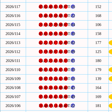
2026/117
45
,
02
,
46
,
33
,
19
,
07
T:
16
152
2026/116
15
,
46
,
16
,
10
,
48
,
33
T:
22
168
2026/115
21
,
16
,
25
,
29
,
08
,
07
T:
04
106
2026/114
45
,
41
,
10
,
01
,
36
,
25
T:
30
158
2026/113
42
,
22
,
15
,
17
,
32
,
49
T:
02
177
2026/112
15
,
19
,
30
,
07
,
44
,
10
T:
09
125
2026/111
24
,
23
,
21
,
41
,
38
,
33
T:
01
180
2026/110
40
,
03
,
43
,
29
,
45
,
19
T:
30
179
2026/109
38
,
07
,
19
,
24
,
43
,
08
T:
16
139
2026/108
06
,
30
,
26
,
14
,
48
,
40
T:
45
164
2026/107
35
,
10
,
41
,
43
,
34
,
06
T:
49
169
2026/106
31
,
48
,
05
,
11
,
46
,
40
T:
22
181