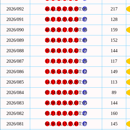
2026/092
46
,
42
,
25
,
47
,
38
,
19
T:
06
217
2026/091
08
,
17
,
32
,
05
,
42
,
24
T:
37
128
2026/090
48
,
29
,
20
,
17
,
37
,
08
T:
36
159
2026/089
26
,
44
,
34
,
05
,
21
,
22
T:
49
152
2026/088
16
,
46
,
18
,
10
,
12
,
42
T:
27
144
2026/087
17
,
01
,
21
,
29
,
47
,
02
T:
26
117
2026/086
15
,
36
,
14
,
24
,
26
,
34
T:
12
149
2026/085
14
,
13
,
27
,
33
,
06
,
20
T:
19
113
2026/084
07
,
24
,
02
,
05
,
20
,
31
T:
16
89
2026/083
46
,
08
,
23
,
36
,
30
,
01
T:
05
144
2026/082
03
,
21
,
33
,
37
,
41
,
25
T:
27
160
2026/081
04
,
36
,
14
,
15
,
35
,
41
T:
17
145