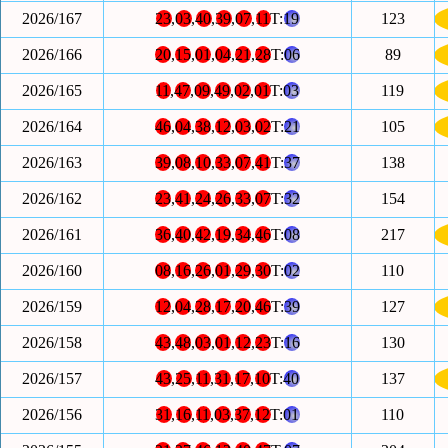
2026/167
23
,
03
,
40
,
39
,
07
,
11
T:
19
123
2026/166
20
,
15
,
01
,
04
,
21
,
28
T:
06
89
2026/165
11
,
47
,
09
,
49
,
02
,
01
T:
03
119
2026/164
46
,
04
,
38
,
12
,
03
,
02
T:
21
105
2026/163
39
,
08
,
10
,
33
,
07
,
41
T:
37
138
2026/162
23
,
41
,
24
,
26
,
33
,
07
T:
32
154
2026/161
36
,
40
,
42
,
19
,
34
,
46
T:
08
217
2026/160
08
,
16
,
26
,
01
,
29
,
30
T:
02
110
2026/159
12
,
04
,
28
,
17
,
20
,
46
T:
39
127
2026/158
43
,
48
,
03
,
01
,
12
,
23
T:
16
130
2026/157
43
,
25
,
11
,
31
,
17
,
10
T:
40
137
2026/156
31
,
16
,
11
,
03
,
37
,
12
T:
01
110