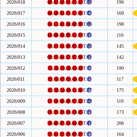
2026/018
40
,
42
,
43
,
31
,
25
,
15
T:
39
196
2026/017
44
,
18
,
31
,
41
,
33
,
02
T:
32
169
2026/016
34
,
12
,
48
,
26
,
40
,
38
T:
06
198
2026/015
10
,
08
,
30
,
20
,
15
,
33
T:
31
116
2026/014
38
,
13
,
12
,
08
,
43
,
31
T:
26
145
2026/013
09
,
19
,
44
,
27
,
37
,
06
T:
01
142
2026/012
25
,
26
,
33
,
20
,
41
,
45
T:
11
190
2026/011
32
,
10
,
07
,
05
,
48
,
15
T:
11
117
2026/010
23
,
38
,
24
,
49
,
11
,
30
T:
27
175
2026/009
17
,
18
,
06
,
49
,
07
,
22
T:
28
119
2026/008
05
,
39
,
36
,
19
,
29
,
45
T:
21
173
2026/007
28
,
40
,
45
,
34
,
44
,
15
T:
41
206
2026/006
35
,
41
,
15
,
06
,
46
,
21
T:
13
164