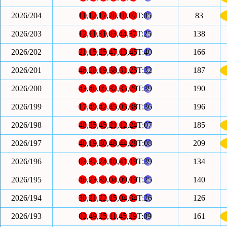
2026/204
11
,
12
,
17
,
26
,
10
,
07
T:
05
83
2026/203
12
,
11
,
31
,
03
,
44
,
37
T:
25
138
2026/202
21
,
15
,
25
,
47
,
13
,
45
T:
40
166
2026/201
46
,
28
,
19
,
38
,
31
,
25
T:
32
187
2026/200
43
,
46
,
05
,
32
,
35
,
29
T:
39
190
2026/199
17
,
49
,
42
,
45
,
05
,
38
T:
36
196
2026/198
48
,
35
,
45
,
21
,
12
,
24
T:
07
185
2026/197
40
,
19
,
30
,
48
,
44
,
28
T:
08
209
2026/196
03
,
37
,
24
,
10
,
41
,
19
T:
39
134
2026/195
46
,
23
,
39
,
04
,
09
,
19
T:
25
140
2026/194
30
,
21
,
22
,
15
,
04
,
34
T:
26
126
2026/193
02
,
49
,
25
,
11
,
45
,
29
T:
09
161