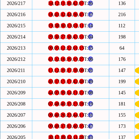
2026/217
34
,
12
,
11
,
30
,
42
,
07
T:
26
136
2026/216
18
,
41
,
32
,
44
,
36
,
45
T:
37
216
2026/215
19
,
38
,
30
,
13
,
01
,
11
T:
14
112
2026/214
29
,
30
,
27
,
38
,
43
,
31
T:
04
198
2026/213
09
,
05
,
12
,
22
,
01
,
15
T:
35
64
2026/212
43
,
32
,
16
,
39
,
19
,
27
T:
06
176
2026/211
13
,
12
,
39
,
37
,
38
,
08
T:
01
147
2026/210
40
,
37
,
15
,
17
,
42
,
48
T:
49
199
2026/209
44
,
05
,
39
,
14
,
21
,
22
T:
08
145
2026/208
07
,
48
,
40
,
35
,
23
,
28
T:
19
181
2026/207
09
,
40
,
26
,
23
,
44
,
13
T:
31
155
2026/206
09
,
49
,
37
,
03
,
40
,
35
T:
47
173
2026/205
30
,
17
,
39
,
12
,
11
,
28
T:
03
137