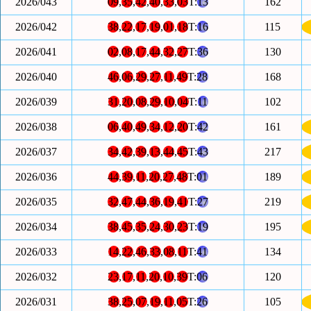
2026/043
09
,
35
,
42
,
40
,
33
,
03
T:
13
162
2026/042
38
,
22
,
17
,
19
,
01
,
18
T:
16
115
2026/041
02
,
08
,
17
,
44
,
32
,
27
T:
36
130
2026/040
46
,
06
,
29
,
27
,
11
,
49
T:
28
168
2026/039
31
,
20
,
08
,
29
,
10
,
04
T:
11
102
2026/038
06
,
40
,
49
,
34
,
12
,
20
T:
42
161
2026/037
34
,
42
,
39
,
13
,
44
,
45
T:
43
217
2026/036
44
,
39
,
11
,
20
,
27
,
48
T:
01
189
2026/035
32
,
47
,
44
,
36
,
19
,
41
T:
27
219
2026/034
38
,
45
,
35
,
24
,
30
,
23
T:
19
195
2026/033
14
,
22
,
46
,
33
,
08
,
11
T:
41
134
2026/032
23
,
17
,
11
,
20
,
10
,
39
T:
06
120
2026/031
38
,
25
,
07
,
19
,
11
,
05
T:
26
105