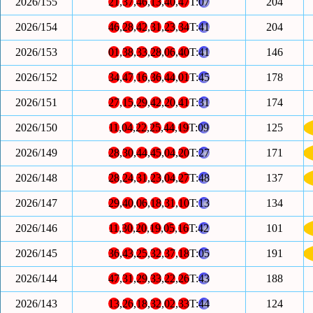
2026/155
21
,
37
,
46
,
13
,
40
,
47
T:
07
204
2026/154
46
,
28
,
42
,
31
,
23
,
34
T:
41
204
2026/153
01
,
38
,
33
,
28
,
06
,
40
T:
41
146
2026/152
34
,
47
,
16
,
36
,
44
,
01
T:
45
178
2026/151
27
,
15
,
29
,
42
,
20
,
41
T:
31
174
2026/150
11
,
04
,
22
,
25
,
44
,
19
T:
09
125
2026/149
28
,
30
,
44
,
45
,
04
,
20
T:
27
171
2026/148
28
,
24
,
31
,
23
,
04
,
27
T:
48
137
2026/147
29
,
40
,
06
,
18
,
31
,
10
T:
13
134
2026/146
11
,
30
,
20
,
19
,
05
,
16
T:
42
101
2026/145
36
,
43
,
25
,
32
,
37
,
18
T:
05
191
2026/144
47
,
31
,
29
,
33
,
22
,
26
T:
43
188
2026/143
13
,
26
,
18
,
32
,
02
,
33
T:
44
124