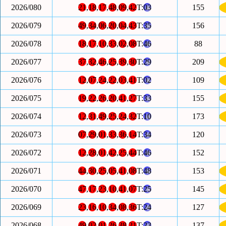
2026/080
21
,
18
,
17
,
48
,
09
,
42
T:
03
155
2026/079
49
,
34
,
06
,
20
,
04
,
43
T:
35
156
2026/078
18
,
17
,
10
,
33
,
02
,
08
T:
46
88
2026/077
37
,
32
,
46
,
25
,
39
,
30
T:
29
209
2026/076
12
,
07
,
24
,
22
,
03
,
41
T:
02
109
2026/075
19
,
22
,
26
,
20
,
41
,
27
T:
33
155
2026/074
12
,
31
,
49
,
25
,
24
,
32
T:
10
173
2026/073
07
,
29
,
01
,
33
,
36
,
14
T:
34
120
2026/072
12
,
28
,
01
,
42
,
25
,
44
T:
46
152
2026/071
44
,
30
,
25
,
05
,
41
,
08
T:
48
153
2026/070
47
,
17
,
23
,
10
,
41
,
07
T:
25
145
2026/069
23
,
16
,
10
,
34
,
08
,
36
T:
24
127
2026/068
49
,
02
,
01
,
26
,
38
,
21
T:
23
137