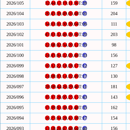
2026/105
32
,
44
,
17
,
19
,
11
,
36
T:
28
159
2026/104
20
,
45
,
39
,
49
,
03
,
48
T:
01
204
2026/103
34
,
03
,
01
,
30
,
39
,
04
T:
06
111
2026/102
47
,
03
,
32
,
46
,
39
,
36
T:
20
203
2026/101
22
,
08
,
02
,
34
,
20
,
12
T:
39
98
2026/100
24
,
45
,
04
,
32
,
03
,
48
T:
33
156
2026/099
10
,
32
,
22
,
18
,
28
,
17
T:
12
127
2026/098
24
,
08
,
03
,
14
,
32
,
49
T:
17
130
2026/097
28
,
08
,
44
,
26
,
29
,
46
T:
11
181
2026/096
35
,
37
,
26
,
05
,
25
,
15
T:
43
143
2026/095
15
,
39
,
01
,
38
,
21
,
48
T:
35
162
2026/094
16
,
25
,
04
,
28
,
43
,
38
T:
17
154
2026/093
13
,
18
,
26
,
47
,
48
,
04
T:
40
156