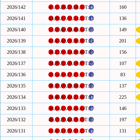
2026/142
45
,
15
,
26
,
21
,
18
,
35
T:
23
160
2026/141
43
,
08
,
17
,
02
,
34
,
32
T:
33
136
2026/140
13
,
10
,
42
,
04
,
46
,
34
T:
16
149
2026/139
41
,
45
,
48
,
01
,
36
,
30
T:
24
201
2026/138
38
,
22
,
06
,
24
,
20
,
46
T:
49
156
2026/137
24
,
20
,
32
,
05
,
19
,
07
T:
26
107
2026/136
01
,
14
,
24
,
17
,
15
,
12
T:
48
83
2026/135
08
,
35
,
09
,
20
,
18
,
47
T:
30
137
2026/134
24
,
46
,
40
,
44
,
22
,
49
T:
37
225
2026/133
38
,
14
,
23
,
01
,
26
,
44
T:
07
146
2026/132
48
,
11
,
20
,
44
,
39
,
35
T:
30
197
2026/131
12
,
40
,
21
,
32
,
01
,
25
T:
07
131