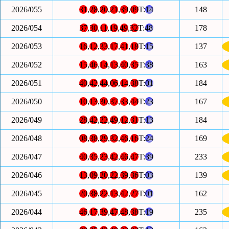
2026/055
31
,
28
,
20
,
21
,
39
,
09
T:
14
148
2026/054
37
,
30
,
11
,
19
,
49
,
32
T:
48
178
2026/053
16
,
12
,
33
,
17
,
41
,
18
T:
15
137
2026/052
15
,
46
,
14
,
13
,
40
,
35
T:
38
163
2026/051
40
,
42
,
44
,
06
,
14
,
38
T:
01
184
2026/050
10
,
13
,
30
,
37
,
33
,
44
T:
23
167
2026/049
28
,
42
,
22
,
49
,
12
,
31
T:
13
184
2026/048
08
,
38
,
29
,
32
,
46
,
16
T:
24
169
2026/047
40
,
35
,
23
,
42
,
46
,
47
T:
39
233
2026/046
13
,
09
,
20
,
22
,
39
,
36
T:
03
139
2026/045
20
,
38
,
22
,
13
,
42
,
27
T:
01
162
2026/044
46
,
17
,
39
,
47
,
48
,
38
T:
19
235